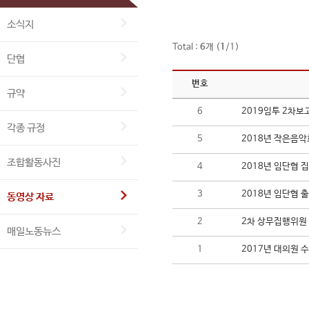
소식지
Total :
6
개 (
1
/1)
단협
번호
규약
6
2019임투 2차보
각종 규정
5
2018년 작은음악
조합활동사진
4
2018년 임단협 
3
2018년 임단협 
동영상 자료
2
2차 상무집행위원
매일노동뉴스
1
2017년 대의원 