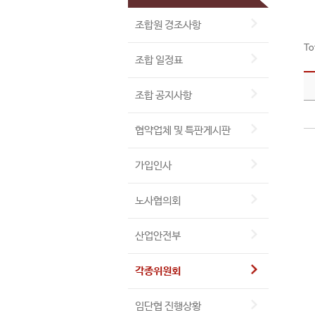
조합원 경조사항
To
조합 일정표
조합 공지사항
협약업체 및 특판게시판
가입인사
노사협의회
산업안전부
각종위원회
임단협 진행상황