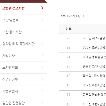
조합원 경조사항
Total :
23
개 (
1
/3)
조합 일정표
번호
조합 공지사항
23
500팀 제조2담당
협약업체 및 특판게시판
22
303팀 조립3담당
가입인사
21
301팀 동피담당 
20
품보팀 2검사담당
노사협의회
19
품보팀 1검사담당
산업안전부
18
302팀 조립1담당
각종위원회
17
공무팀 장비담당 
임단협 진행상황
16
100팀 소형2담당